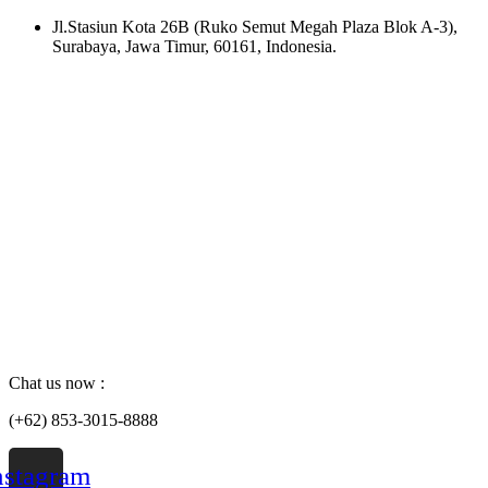
Skip
Jl.Stasiun Kota 26B (Ruko Semut Megah Plaza Blok A-3),
to
Surabaya, Jawa Timur, 60161, Indonesia.
content
Chat us now :
(+62) 853-3015-8888
nstagram