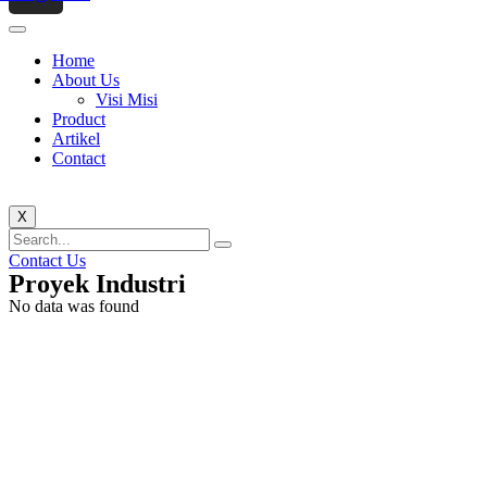
Home
About Us
Visi Misi
Product
Artikel
Contact
X
Contact Us
Proyek Industri
No data was found