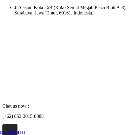
Skip
Jl.Stasiun Kota 26B (Ruko Semut Megah Plaza Blok A-3),
to
Surabaya, Jawa Timur, 60161, Indonesia.
content
Chat us now :
(+62) 853-3015-8888
nstagram