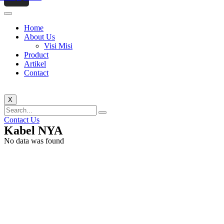
Home
About Us
Visi Misi
Product
Artikel
Contact
X
Contact Us
Kabel NYA
No data was found