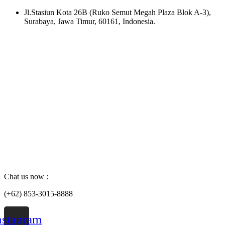
Skip
Jl.Stasiun Kota 26B (Ruko Semut Megah Plaza Blok A-3),
to
Surabaya, Jawa Timur, 60161, Indonesia.
content
Chat us now :
(+62) 853-3015-8888
nstagram