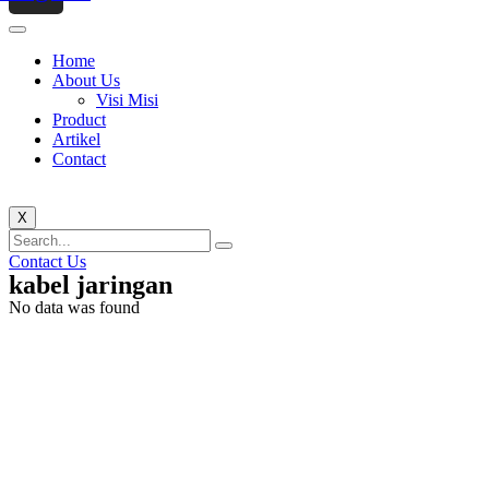
Home
About Us
Visi Misi
Product
Artikel
Contact
X
Contact Us
kabel jaringan
No data was found