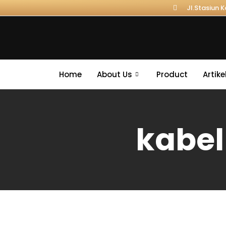
Jl.Stasiun 
Home
About Us
Product
Artike
kabel