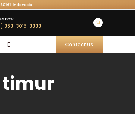
60161, Indonesia.
us now :
) 853-3015-8888
Contact Us
 timur