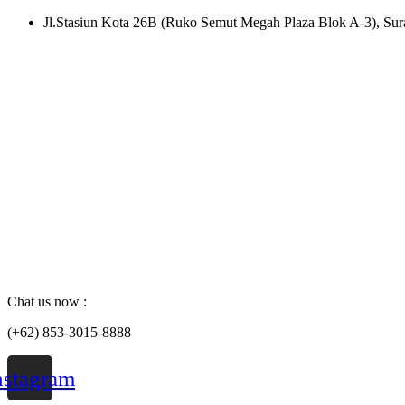
Skip
Jl.Stasiun Kota 26B (Ruko Semut Megah Plaza Blok A-3), Sura
to
content
Chat us now :
(+62) 853-3015-8888
nstagram