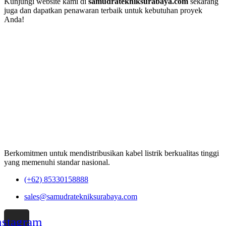
Kunjungi website kami di
samudratekniksurabaya.com
sekarang
juga dan dapatkan penawaran terbaik untuk kebutuhan proyek
Anda!
Berkomitmen untuk mendistribusikan kabel listrik berkualitas tinggi
yang memenuhi standar nasional.
(+62) 85330158888
sales@samudratekniksurabaya.com
nstagram