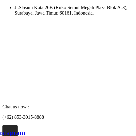
Skip
Jl.Stasiun Kota 26B (Ruko Semut Megah Plaza Blok A-3),
to
Surabaya, Jawa Timur, 60161, Indonesia.
content
Chat us now :
(+62) 853-3015-8888
nstagram