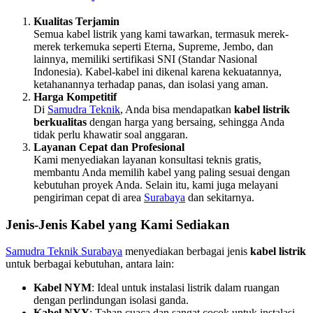
Kualitas Terjamin
Semua kabel listrik yang kami tawarkan, termasuk merek-
merek terkemuka seperti Eterna, Supreme, Jembo, dan
lainnya, memiliki sertifikasi SNI (Standar Nasional
Indonesia). Kabel-kabel ini dikenal karena kekuatannya,
ketahanannya terhadap panas, dan isolasi yang aman.
Harga Kompetitif
Di
Samudra Teknik
, Anda bisa mendapatkan
kabel listrik
berkualitas
dengan harga yang bersaing, sehingga Anda
tidak perlu khawatir soal anggaran.
Layanan Cepat dan Profesional
Kami menyediakan layanan konsultasi teknis gratis,
membantu Anda memilih kabel yang paling sesuai dengan
kebutuhan proyek Anda. Selain itu, kami juga melayani
pengiriman cepat di area
Surabaya
dan sekitarnya.
Jenis-Jenis Kabel yang Kami Sediakan
Samudra Teknik Surabaya
menyediakan berbagai jenis
kabel listrik
untuk berbagai kebutuhan, antara lain:
Kabel NYM
: Ideal untuk instalasi listrik dalam ruangan
dengan perlindungan isolasi ganda.
Kabel NYY
: Tahan cuaca dan sangat cocok untuk instalasi