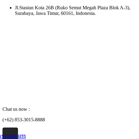
Skip
Jl.Stasiun Kota 26B (Ruko Semut Megah Plaza Blok A-3),
to
Surabaya, Jawa Timur, 60161, Indonesia.
content
Chat us now :
(+62) 853-3015-8888
nstagram