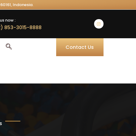
60161, Indonesia.
us now :
) 853-3015-8888
Contact Us
s