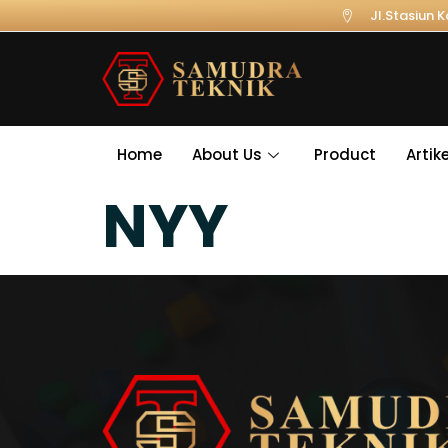
Jl.Stasiun 
Home
About Us
Product
Artike
NYY