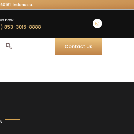
60161, Indonesia.
us now :
) 853-3015-8888
Contact Us
s