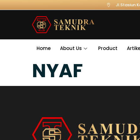
Jl.Stasiun 
Home
About Us
Product
Artike
NYAF