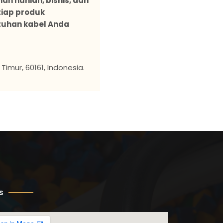
an hunian, bisnis, dan
tiap produk
tuhan kabel Anda
imur, 60161, Indonesia.
s