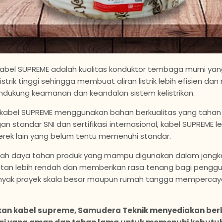
kabel SUPREME adalah kualitas konduktor tembaga murni y
listrik tinggi sehingga membuat aliran listrik lebih efisien da
endukung keamanan dan keandalan sistem kelistrikan.
lasi kabel SUPREME menggunakan bahan berkualitas yang tahan
n standar SNI dan sertifikasi internasional, kabel SUPREME le
ek lain yang belum tentu memenuhi standar.
lah daya tahan produk yang mampu digunakan dalam jangka 
an lebih rendah dan memberikan rasa tenang bagi penggu
anyak proyek skala besar maupun rumah tangga mempercayaka
n kabel supreme, Samudera Teknik menyediakan berba