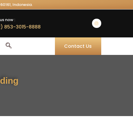
60161, Indonesia.
us now :
) 853-3015-8888
Contact Us
ding