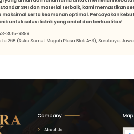
inggi yang aman dan tahan lama untuk memenuhi kebutuh
 standar SNI dan material terbaik, kami memastikan se
 maksimal serta keamanan optimal. Percayakan kebu
k untuk solusi listrik yang andal dan berkualitas!
53-3015-8888
Kota 26B (Ruko Semut Megah Plasa Blok A-3), Surabaya, Jawa T
Company
Map
About Us