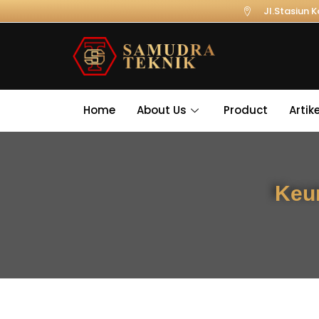
Jl.Stasiun 
Home
About Us
Product
Artike
Keu