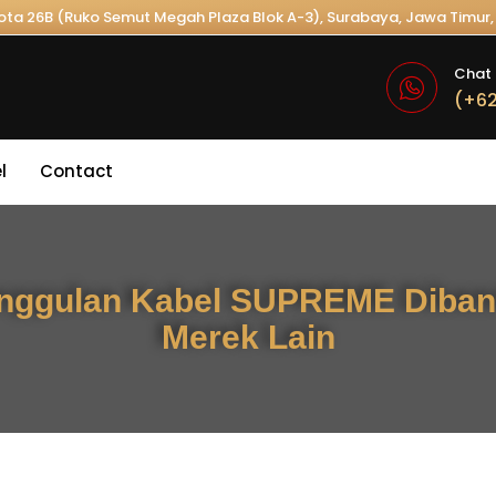
Kota 26B (Ruko Semut Megah Plaza Blok A-3), Surabaya, Jawa Timur, 
Chat 
(+62
l
Contact
nggulan Kabel SUPREME Diban
Merek Lain