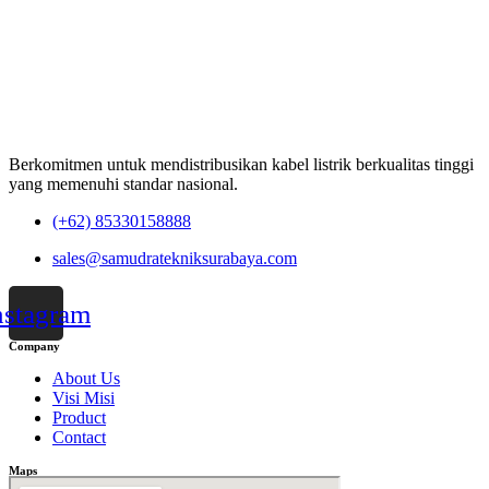
Berkomitmen untuk mendistribusikan kabel listrik berkualitas tinggi
yang memenuhi standar nasional.
(+62) 85330158888
sales@samudratekniksurabaya.com
nstagram
Company
About Us
Visi Misi
Product
Contact
Maps