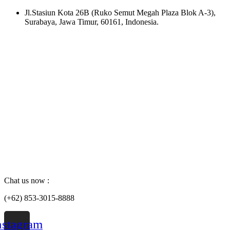
Skip
Jl.Stasiun Kota 26B (Ruko Semut Megah Plaza Blok A-3),
to
Surabaya, Jawa Timur, 60161, Indonesia.
content
Chat us now :
(+62) 853-3015-8888
nstagram