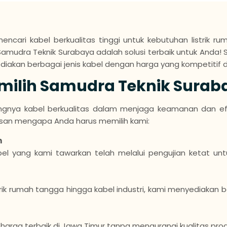
cari kabel berkualitas tinggi untuk kebutuhan listrik rum
 Samudra Teknik Surabaya adalah solusi terbaik untuk Anda! S
iakan berbagai jenis kabel dengan harga yang kompetitif da
ilih Samudra Teknik Surab
nya kabel berkualitas dalam menjaga keamanan dan efisie
lasan mengapa Anda harus memilih kami:
n
el yang kami tawarkan telah melalui pengujian ketat un
istrik rumah tangga hingga kabel industri, kami menyediakan 
arga terbaik di Jawa Timur tanpa mengurangi kualitas prod