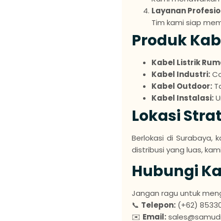
Layanan Profesio
Tim kami siap mem
Produk Kab
Kabel Listrik Ru
Kabel Industri:
Co
Kabel Outdoor:
Ta
Kabel Instalasi:
Un
Lokasi Str
Berlokasi di Surabaya, 
distribusi yang luas, k
Hubungi K
Jangan ragu untuk meng
📞
Telepon:
(+62) 8533
✉️
Email:
sales@samudr