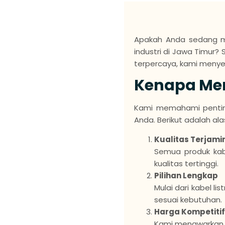
Apakah Anda sedang men
industri di Jawa Timur?
terpercaya, kami menyed
Kenapa Mem
Kami memahami penting
Anda. Berikut adalah a
Kualitas Terjami
Semua produk kab
kualitas tertinggi.
Pilihan Lengkap
Mulai dari kabel l
sesuai kebutuhan.
Harga Kompetitif
Kami menawarkan h