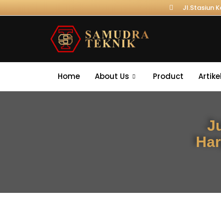
Jl.Stasiun 
Home
About Us
Product
Artike
J
Har