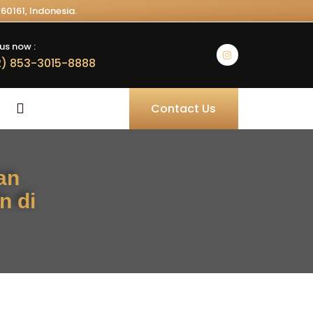
60161, Indonesia.
us now :
) 853-3015-8888
Contact Us
an
n di