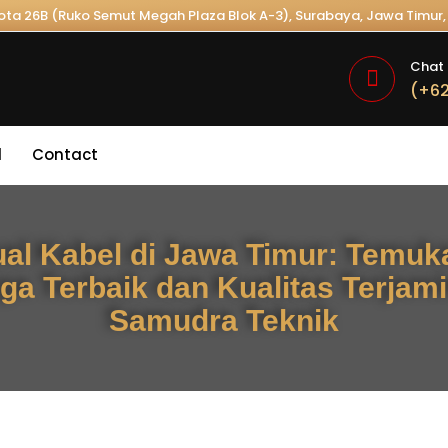
Kota 26B (Ruko Semut Megah Plaza Blok A-3), Surabaya, Jawa Timur, 
Chat 
(+62
l
Contact
ual Kabel di Jawa Timur: Temuk
ga Terbaik dan Kualitas Terjami
Samudra Teknik