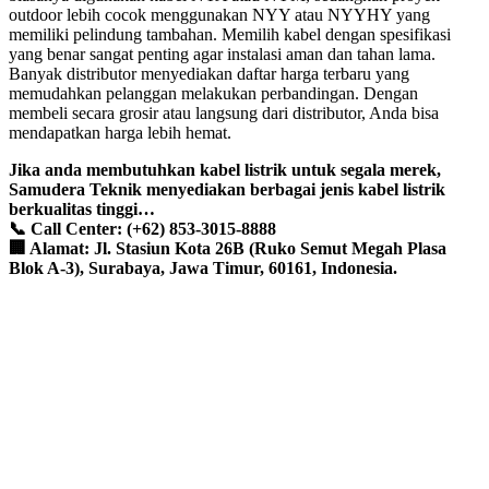
outdoor lebih cocok menggunakan NYY atau NYYHY yang
memiliki pelindung tambahan. Memilih kabel dengan spesifikasi
yang benar sangat penting agar instalasi aman dan tahan lama.
Banyak distributor menyediakan daftar harga terbaru yang
memudahkan pelanggan melakukan perbandingan. Dengan
membeli secara grosir atau langsung dari distributor, Anda bisa
mendapatkan harga lebih hemat.
Jika anda membutuhkan kabel listrik untuk segala merek,
Samudera Teknik menyediakan berbagai jenis kabel listrik
berkualitas tinggi…
📞 Call Center: (+62) 853-3015-8888
🏢 Alamat: Jl. Stasiun Kota 26B (Ruko Semut Megah Plasa
Blok A-3), Surabaya, Jawa Timur, 60161, Indonesia.