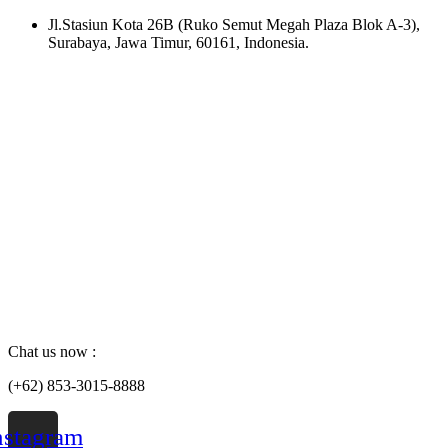
Skip
Jl.Stasiun Kota 26B (Ruko Semut Megah Plaza Blok A-3),
to
Surabaya, Jawa Timur, 60161, Indonesia.
content
Chat us now :
(+62) 853-3015-8888
nstagram