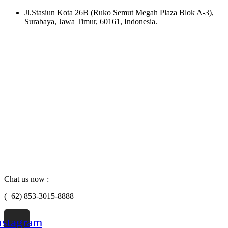
Skip
Jl.Stasiun Kota 26B (Ruko Semut Megah Plaza Blok A-3),
to
Surabaya, Jawa Timur, 60161, Indonesia.
content
Chat us now :
(+62) 853-3015-8888
nstagram