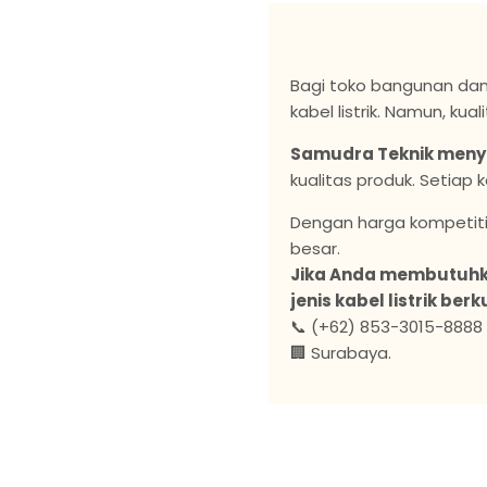
Bagi toko bangunan dan
kabel listrik. Namun, kua
Samudra Teknik menyed
kualitas produk. Setiap
Dengan harga kompetitif
besar.
Jika Anda membutuhka
jenis kabel listrik berk
📞 (+62) 853-3015-8888
🏢 Surabaya.