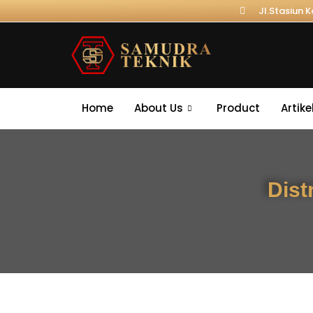
Jl.Stasiun 
Home
About Us
Product
Artike
Dist